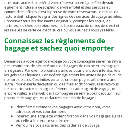
que toute autre chose liée à votre réservation en ligne. Ceci devrait
également inclure la description de votre hôtel et des services et
commodités offerts. C’est la preuve de votre réservation. Le reçu ou la
facture doit indiquer les grandes lignes des services de voyage achetés.
Conservez tous les documents originaux, y compris les reçus, les
factures, les chèques retournés, les bordereaux de cartes de crédit et
les relevés de carte de crédit au cas où vous auriez à vous y référer.
Connaissez les règlements de
bagage et sachez quoi emporter
Demandez à votre agent de voyage ou votre compagnie aérienne s’il y a
des restrictions de sécurité pour les bagages de cabine et les bagages
enregistrés. Par exemple, certains articles pourraient être interdits, tels
les gels et les liquides. Considérez également les limites de poids ou de
nombre de sacs. Ces limites variant d’une compagnie aérienne à une
autre. Pour éviter la déception ou des frais additionnels, assurez-vous
de contacter votre compagnie aérienne ou votre agent de voyage, ou
encore visitez le site web de la compagnie aérienne pour découvrir leur
politique de bagages. Voici d’autres conseils de bagage :
Identifiez clairement vos bagages avec votre nom, votre
adresse, et vos coordonnées
Insérez une étiquette d’identification dans vos bagages au cas
où celle à l’extérieur se déchire.
Verrouillez vos sacs avec des cadenas de voyage.