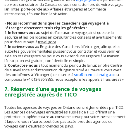
services consulaires du Canada de vous contacter lors de votre voyage.
Ian Trites, porte-parole aux Affaires étrangères et Commerce
international, résume bien la situation.
«
Nous recommandons que les Canadiens qui voyagent à
l’étranger observent trois règles générales :
1.
Informez-vous
au sujet de l’assurance voyage, ainsi que sur la
sécurité et les lois locales en consultant les conseils et avertissements
pour chaque pays à
travel.gc.ca
.
2.
Inscrivez-vous
au Registre des Canadiens à l’étranger, afin que les
autorités gouvernementales puissent vous contacter et vous venir en
aide en cas d’urgence ou pour vous aviser d’une urgence à la maison.
L’inscription est gratuite, confidentielle et simple.
3.
Contactez-nous
à tout moment du jour ou de la nuit à notre Centre
de surveillance et d’intervention d’urgence situé à Ottawa si vous vivez
des problèmes à l’étranger (par courriel à
sos@international.gc.ca
ou
composez le +1 613-996-8885; nous acceptons les appels à frais virés). »
7. Réservez d’une agence de voyages
enregistrée auprès de TICO
Toutes les agences de voyages en Ontario sont réglementées par TICO.
Les agences de voyages enregistrées auprès de TICO offrent une
protection supplémentaire au consommateur pour votre investissement
à laquelle vous n’aurez peut-être pas accès avec des agences de
voyages dans d’autres provinces ou pays.