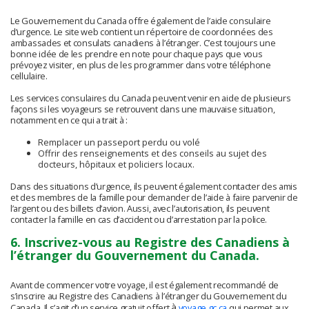
Le Gouvernement du Canada offre également de l’aide consulaire
d’urgence. Le site web contient un répertoire de coordonnées des
ambassades et consulats canadiens à l’étranger. C’est toujours une
bonne idée de les prendre en note pour chaque pays que vous
prévoyez visiter, en plus de les programmer dans votre téléphone
cellulaire.
Les services consulaires du Canada peuvent venir en aide de plusieurs
façons si les voyageurs se retrouvent dans une mauvaise situation,
notamment en ce qui a trait à :
Remplacer un passeport perdu ou volé
Offrir des renseignements et des conseils au sujet des
docteurs, hôpitaux et policiers locaux.
Dans des situations d’urgence, ils peuvent également contacter des amis
et des membres de la famille pour demander de l’aide à faire parvenir de
l’argent ou des billets d’avion. Aussi, avec l’autorisation, ils peuvent
contacter la famille en cas d’accident ou d’arrestation par la police.
6. Inscrivez-vous au Registre des Canadiens à
l’étranger du Gouvernement du Canada.
Avant de commencer votre voyage, il est également recommandé de
s’inscrire au Registre des Canadiens à l’étranger du Gouvernement du
à
Canada. Il s’agit d’un service gratuit offert
voyage.gc.ca
qui permet aux